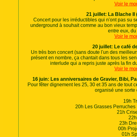
Voir le mo
21 juillet:
La Blache II (
Concert pour les irréductibles qui n'ont pas su 
underground à souhait comme au bon vieux temps. À
entre eux, du 
Voir le mo
20 juillet:
Le café de
Un très bon concert (sans doute l'un des meilleur
présent en nombre, ça chantait dans tous les sen
interlude qui a repris juste après la fin 
Voir le mo
16 juin:
Les anniversaires de Gravier, Bibi, Pas
Pour fêter dignement les 25, 30 et 35 ans de tout 
organisé une sorte 
19h Tr
20h Les Grasses Perruches (S
21h Cris
22h
23h Dre
00h Proj
01h Sp