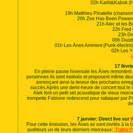
02h Karlit&Kabok (
19h Matthieu Pinatelle (chanson 
20h Zee Has Been Powers 
21h Alec et les 
22h Fred 
23h Dr
00h Duod
01h Les Ânes Animent (Punk-électro)
02h Les Y
V
17 févri
En pleine pause hivernale les Ânes remontent 
personnes ils sont motivés et proposent même deux
annonçant ainsi la teneur des prochains enreg
succès.Après une demi-heure de concert tout le
Alek font un petit set acoustique de vieux mo
trompette Fabione redescend pour rattaquer par Pi
de
7 janvier:
Direct live sur
R
Pour cette émission, les Ânes se sont invités à la 
auditeurs un de leurs derniers morceaux:
"Patrie P