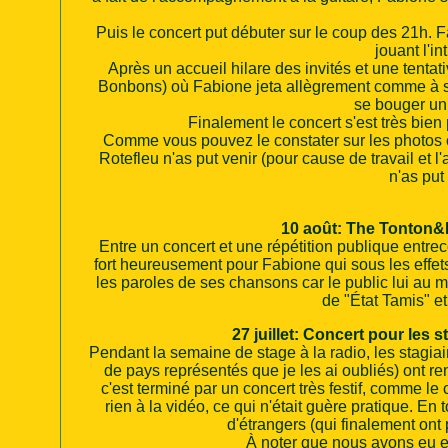
Puis le concert put débuter sur le coup des 21h. 
jouant l'in
Après un accueil hilare des invités et une tenta
Bonbons) où Fabione jeta allègrement comme à s
se bouger un 
Finalement le concert s'est très bien
Comme vous pouvez le constater sur les photos ci
Rotefleu n'as put venir (pour cause de travail et 
n'as put
10 août:
The Tonton&Ma
Entre un concert et une répétition publique entr
fort heureusement pour Fabione qui sous les effets
les paroles de ses chansons car le public lui au m
de "État Tamis" e
27 juillet:
Concert pour les sta
Pendant la semaine de stage à la radio, les stagiai
de pays représentés que je les ai oubliés) ont ren
c'est terminé par un concert très festif, comme le co
rien à la vidéo, ce qui n'était guère pratique. E
d'étrangers (qui finalement ont
À noter que nous avons eu en